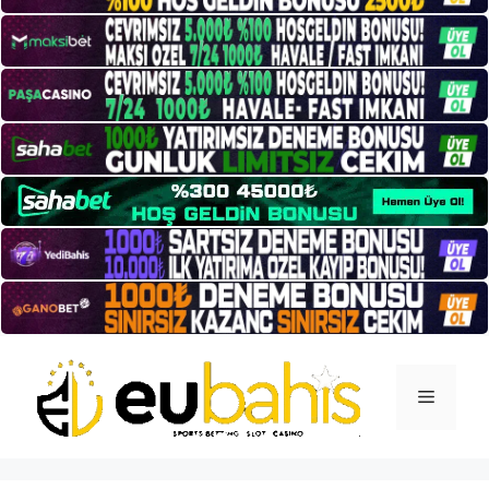
İçeriğe
atla
Menü