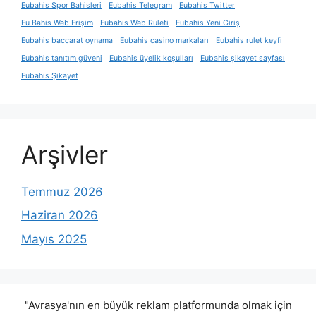
Eubahis Spor Bahisleri
Eubahis Telegram
Eubahis Twitter
Eu Bahis Web Erişim
Eubahis Web Ruleti
Eubahis Yeni Giriş
Eubahis baccarat oynama
Eubahis casino markaları
Eubahis rulet keyfi
Eubahis tanıtım güveni
Eubahis üyelik koşulları
Eubahis şikayet sayfası
Eubahis Şikayet
Arşivler
Temmuz 2026
Haziran 2026
Mayıs 2025
"Avrasya'nın en büyük reklam platformunda olmak için